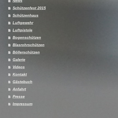
News
Schützenfest 2015
Schützenhaus
Luftgewehr
Luftpistole
Bogenschützen
Blasrohrschützen
Böllerschützen
Galerie
Videos
Kontakt
Gästebuch
Anfahrt
Presse
Impressum