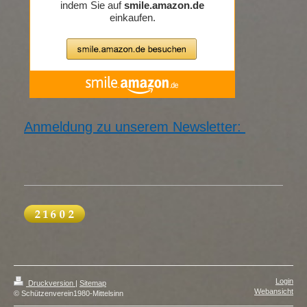
Anmeldung zu unserem Newsletter:
Login
Druckversion
|
Sitemap
Webansicht
© Schützenverein1980-Mittelsinn